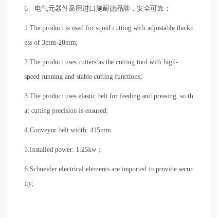
6、电气元器件采用进口施耐德品牌，安全可靠；
1.The product is used for squid cutting with adjustable thickn
ess of 3mm-20mm;
2.The product uses cutters as the cutting tool with high-
speed running and stable cutting functions;
3.The product uses elastic belt for feeding and pressing, so th
at cutting precision is ensured;
4.Conveyor belt width: 415mm
5.Installed power: 1.25kw；
6.Schneider electrical elements are imported to provide secur
ity;