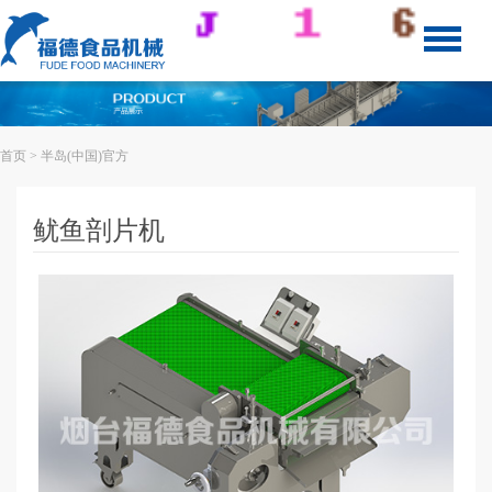
首页
> 半岛(中国)官方
鱿鱼剖片机